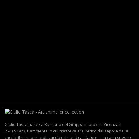
Raubvögel
Werke zum Thema "Raubvögel"
Mehr
Giulio Tasca nasce a Bassano del Grappa in prov. di Vicenza il
25/02/1973. L'ambiente in cui cresceva era intriso dal sapore della
caccia, il nonno guardiacaccia e il papà cacciatore, e la casa spesso