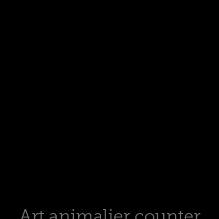
Rapaci
Pagina dedicata alle opere di rapaci
Di più
Art animalier counter